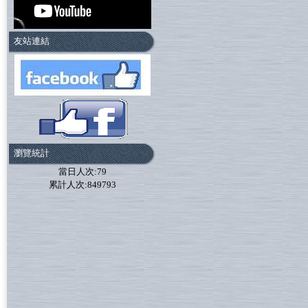
友站連結
瀏覽統計
當日人次:79
累計人次:849793